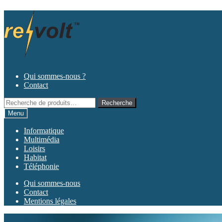
Aller
Aller
à
au
la
contenu
navigation
Qui sommes-nous ?
Contact
Recherche
Recherche
pour :
Menu
Informatique
Multimédia
Loisirs
Habitat
Téléphonie
Qui sommes-nous
Contact
Mentions légales