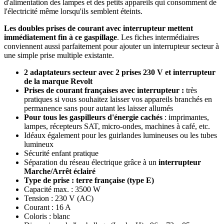
d'alimentation des lampes et des petits appareils qui consomment de
l'électricité même lorsqu'ils semblent éteints.
Les doubles prises de courant avec interrupteur mettent
immédiatement fin à ce gaspillage
. Les fiches intermédiaires
conviennent aussi parfaitement pour ajouter un interrupteur secteur à
une simple prise multiple existante.
2 adaptateurs secteur avec 2 prises 230 V et interrupteur
de la marque Revolt
Prises de courant françaises avec
interrupteur :
très
pratiques si vous souhaitez laisser vos appareils branchés en
permanence sans pour autant les laisser allumés
Pour tous les gaspilleurs d'énergie cachés
: imprimantes,
lampes, récepteurs SAT, micro-ondes, machines à café, etc.
Idéaux également pour les guirlandes lumineuses ou les tubes
lumineux
Sécurité enfant pratique
Séparation du réseau électrique grâce à un
interrupteur
Marche/Arrêt éclairé
Type de prise : terre française (type E)
Capacité max. : 3500 W
Tension : 230 V (AC)
Courant : 16 A
Coloris : blanc