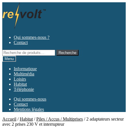
Aller
Aller
à
au
la
contenu
navigation
Qui sommes-nous ?
Contact
Recherche
Recherche
pour :
Menu
Informatique
Multimédia
Loisirs
Habitat
Téléphonie
Qui sommes-nous
Contact
Mentions légales
Accueil
/
Habitat
/
Piles / Accus / Multiprises
/
2 adaptateurs secteur
avec 2 prises 230 V et interrupteur