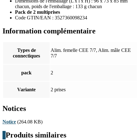
Dimensions de l'emballage (L x l x H) : 96 x 73 x 85 mm
chacun, poids de l'emballage : 133 g chacun
Pack de 2 multiprises
Code GTIN/EAN : 3527360098234
Information complémentaire
Types de
Alim. femelle CEE 7/7, Alim. mâle CEE
connectiques
7/7
pack
2
Variante
2 prises
Notices
Notice
(264.08 KB)
Produits similaires