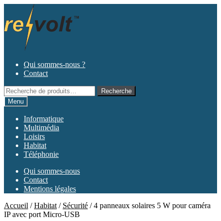
Aller
Aller
à
au
la
contenu
navigation
Qui sommes-nous ?
Contact
Recherche
Recherche
pour :
Menu
Informatique
Multimédia
Loisirs
Habitat
Téléphonie
Qui sommes-nous
Contact
Mentions légales
Accueil
/
Habitat
/
Sécurité
/
4 panneaux solaires 5 W pour caméra
IP avec port Micro-USB