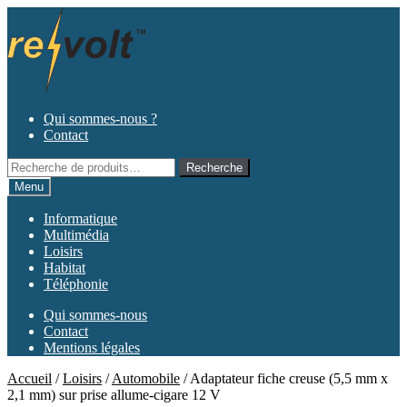
Aller
Aller
à
au
la
contenu
navigation
Qui sommes-nous ?
Contact
Recherche
Recherche
pour :
Menu
Informatique
Multimédia
Loisirs
Habitat
Téléphonie
Qui sommes-nous
Contact
Mentions légales
Accueil
/
Loisirs
/
Automobile
/
Adaptateur fiche creuse (5,5 mm x
2,1 mm) sur prise allume-cigare 12 V