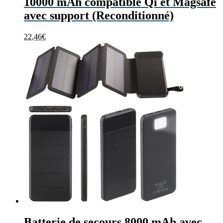
10000 mAh compatible Qi et Magsafe
avec support (Reconditionné)
22,46
€
Batterie de secours 8000 mAh avec