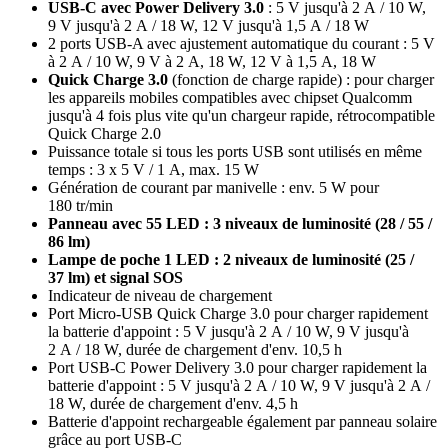
USB-C avec Power Delivery 3.0
: 5 V jusqu'à 2 A / 10 W,
9 V jusqu'à 2 A / 18 W, 12 V jusqu'à 1,5 A / 18 W
2 ports USB-A avec ajustement automatique du courant : 5 V
à 2 A / 10 W, 9 V à 2 A, 18 W, 12 V à 1,5 A, 18 W
Quick Charge 3.0
(fonction de charge rapide) : pour charger
les appareils mobiles compatibles avec chipset Qualcomm
jusqu'à 4 fois plus vite qu'un chargeur rapide, rétrocompatible
Quick Charge 2.0
Puissance totale si tous les ports USB sont utilisés en même
temps : 3 x 5 V / 1 A, max. 15 W
Génération de courant par manivelle : env. 5 W pour
180 tr/min
Panneau avec 55 LED : 3 niveaux de luminosité (28 / 55 /
86 lm)
Lampe de poche 1 LED : 2 niveaux de luminosité (25 /
37 lm) et signal SOS
Indicateur de niveau de chargement
Port Micro-USB Quick Charge 3.0 pour charger rapidement
la batterie d'appoint : 5 V jusqu'à 2 A / 10 W, 9 V jusqu'à
2 A / 18 W, durée de chargement d'env. 10,5 h
Port USB-C Power Delivery 3.0 pour charger rapidement la
batterie d'appoint : 5 V jusqu'à 2 A / 10 W, 9 V jusqu'à 2 A /
18 W, durée de chargement d'env. 4,5 h
Batterie d'appoint rechargeable également par panneau solaire
grâce au port USB-C