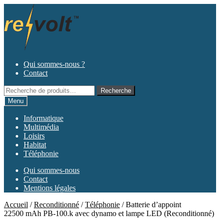
Aller
Aller
à
au
la
contenu
navigation
Qui sommes-nous ?
Contact
Recherche
Recherche
pour :
Menu
Informatique
Multimédia
Loisirs
Habitat
Téléphonie
Qui sommes-nous
Contact
Mentions légales
Accueil
/
Reconditionné
/
Téléphonie
/
Batterie d’appoint
22500 mAh PB-100.k avec dynamo et lampe LED (Reconditionné)