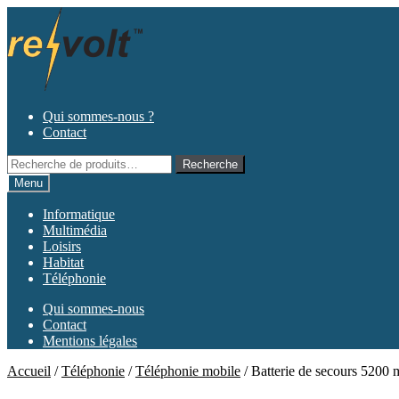
Aller
Aller
à
au
la
contenu
navigation
Qui sommes-nous ?
Contact
Recherche
Recherche
pour :
Menu
Informatique
Multimédia
Loisirs
Habitat
Téléphonie
Qui sommes-nous
Contact
Mentions légales
Accueil
/
Téléphonie
/
Téléphonie mobile
/
Batterie de secours 5200 