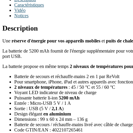
Caractéristiques
Vidéo
Notices
Description
Une
réserve d'énergie pour vos appareils mobiles
et
puits de chal
La batterie de 5200 mAh fournit de l'énergie supplémentaire pour vot
port USB.
La batterie propose en même temps
2 niveaux de températures pour
Batterie de secours et réchauffe-mains 2 en 1 par ReVolt
Pour smartphone, iPhone, iPad et autres appareils avec fonct
2 niveaux de températures
: 45 / 50 °C et 55 / 60 °C
Voyant LED indicateur de niveau de charge
Puissante batterie li-ion
5200 mAh
Entrée : Micro-USB 5 V / 1 A
Sortie : USB (5 V /
2,1 A
)
Design élégant
en aluminium
Dimensions : 99 x 60 x 24 mm – 136 g
Batterie de secours / réchauffe-mains livré avec câble de ch
Code GTIN/EAN : 4022107265461