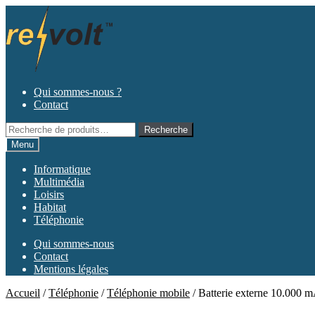
Aller
Aller
à
au
la
contenu
navigation
Qui sommes-nous ?
Contact
Recherche
Recherche
pour :
Menu
Informatique
Multimédia
Loisirs
Habitat
Téléphonie
Qui sommes-nous
Contact
Mentions légales
Accueil
/
Téléphonie
/
Téléphonie mobile
/
Batterie externe 10.000 