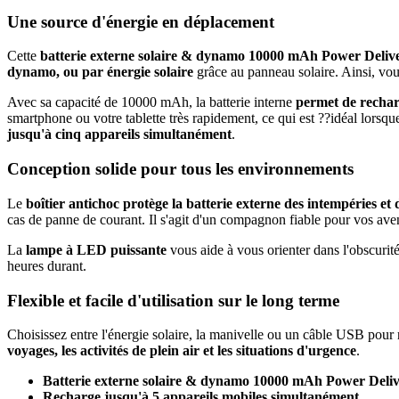
Une source d'énergie en déplacement
Cette
batterie externe solaire & dynamo 10000 mAh Power Deliv
dynamo
,
ou par énergie solaire
grâce au panneau solaire. Ainsi, vo
Avec sa capacité de 10000 mAh, la batterie interne
permet de recharg
smartphone ou votre tablette très rapidement, ce qui est ??idéal lors
jusqu
'
à cinq appareils simultanément
.
Conception solide pour tous les environnements
Le
boîtier antichoc protège la batterie externe des intempéries et 
cas de panne de courant. Il s'agit d'un compagnon fiable pour vos aven
La
lampe à LED puissante
vous aide à vous orienter dans l'obscur
heures durant.
Flexible et facile d'utilisation sur le long terme
Choisissez entre l'énergie solaire, la manivelle ou un câble USB pour re
voyages, les activités de plein air et les situations d
'
urgence
.
Batterie
externe solaire & dynamo 10000 mAh Power Deli
Recharge
jusqu
'
à 5 appareils mobiles simultanément