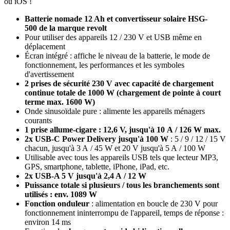
ou iOS !
Batterie nomade 12 Ah et convertisseur solaire HSG-
500 de la marque revolt
Pour utiliser des appareils 12 / 230 V et USB même en
déplacement
Écran intégré : affiche le niveau de la batterie, le mode de
fonctionnement, les performances et les symboles
d'avertissement
2 prises de sécurité 230 V avec capacité de chargement
continue totale de 1000 W (chargement de pointe à court
terme max. 1600 W)
Onde sinusoïdale pure : alimente les appareils ménagers
courants
1 prise allume-cigare : 12,6 V, jusqu'à 10 A / 126 W max.
2x USB-C Power Delivery jusqu'à 100 W
: 5 / 9 / 12 / 15 V
chacun, jusqu'à 3 A / 45 W et 20 V jusqu'à 5 A / 100 W
Utilisable avec tous les appareils USB tels que lecteur MP3,
GPS, smartphone, tablette, iPhone, iPad, etc.
2x USB-A 5 V jusqu'à 2,4 A / 12 W
Puissance totale si plusieurs / tous les branchements sont
utilisés : env. 1089 W
Fonction onduleur
: alimentation en boucle de 230 V pour
fonctionnement ininterrompu de l'appareil, temps de réponse :
environ 14 ms