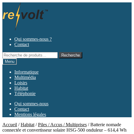
Aller
Aller
à
au
la
contenu
navigation
Qui sommes-nous ?
Contact
Recherche
Recherche
pour :
Menu
Informatique
Multimédia
Loisirs
Habitat
Téléphonie
Qui sommes-nous
Contact
Mentions légales
Accueil
/
Habitat
/
Piles / Accus / Multiprises
/
Batterie nomade
connectée et convertisseur solaire HSG-500 onduleur – 614,4 Wh