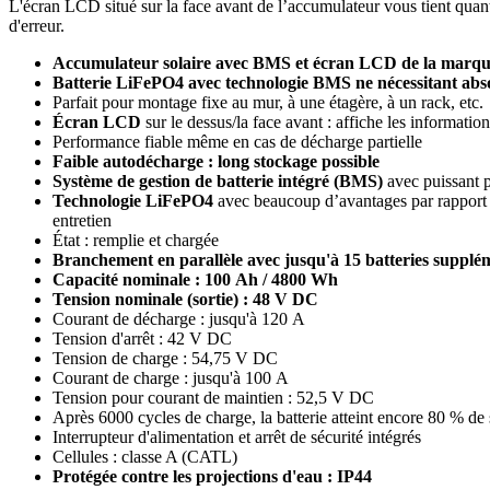
L'écran LCD situé sur la face avant de l’accumulateur vous tient quant 
d'erreur.
Accumulateur solaire avec BMS et écran LCD de la marqu
Batterie LiFePO4 avec technologie BMS ne nécessitant abs
Parfait pour montage fixe au mur, à une étagère, à un rack, etc.
Écran LCD
sur le dessus/la face avant : affiche les informatio
Performance fiable même en cas de décharge partielle
Faible autodécharge : long stockage possible
Système de gestion de batterie intégré (BMS)
avec puissant p
Technologie LiFePO4
avec beaucoup d’avantages par rapport au
entretien
État : remplie et chargée
Branchement en parallèle avec jusqu'à 15 batteries supplé
Capacité nominale : 100 Ah / 4800 Wh
Tension nominale (sortie) : 48 V DC
Courant de décharge : jusqu'à 120 A
Tension d'arrêt : 42 V DC
Tension de charge : 54,75 V DC
Courant de charge : jusqu'à 100 A
Tension pour courant de maintien : 52,5 V DC
Après 6000 cycles de charge, la batterie atteint encore 80 % de s
Interrupteur d'alimentation et arrêt de sécurité intégrés
Cellules : classe A (CATL)
Protégée contre les projections d'eau : IP44