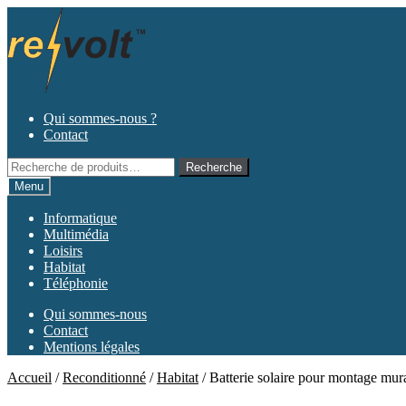
Aller
Aller
à
au
la
contenu
navigation
Qui sommes-nous ?
Contact
Recherche
Recherche
pour :
Menu
Informatique
Multimédia
Loisirs
Habitat
Téléphonie
Qui sommes-nous
Contact
Mentions légales
Accueil
/
Reconditionné
/
Habitat
/
Batterie solaire pour montage mur