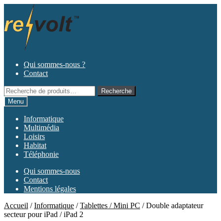
Aller
Aller
à
au
la
contenu
navigation
Qui sommes-nous ?
Contact
Recherche
Recherche
pour :
Menu
Informatique
Multimédia
Loisirs
Habitat
Téléphonie
Qui sommes-nous
Contact
Mentions légales
Accueil
/
Informatique
/
Tablettes / Mini PC
/
Double adaptateur
secteur pour iPad / iPad 2