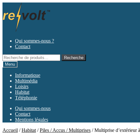
Aller
Aller
à
au
la
contenu
navigation
Qui sommes-nous ?
Contact
Recherche
Recherche
pour :
Menu
Informatique
Multimédia
Loisirs
Habitat
Téléphonie
Qui sommes-nous
Contact
Mentions légales
Accueil
/
Habitat
/
Piles / Accus / Multiprises
/
Multiprise d’extérieur