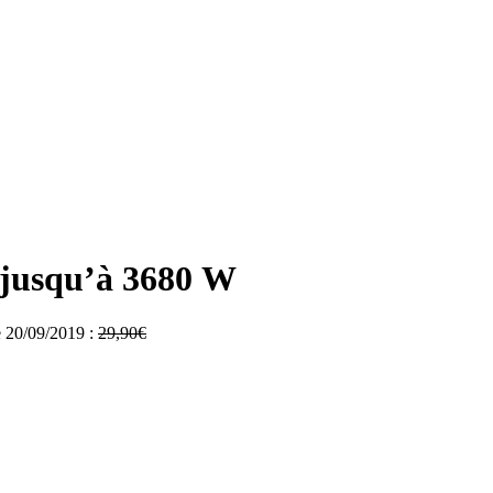
s jusqu’à 3680 W
le 20/09/2019 :
29,90
€