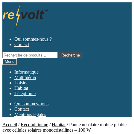
Aller
Aller
à
au
la
contenu
navigation
Qui sommes-nous ?
Contact
Recherche
Recherche
pour :
Menu
Informatique
Multimédia
Loisirs
Habitat
Téléphonie
Qui sommes-nous
Contact
Mentions légales
Accueil
/
Reconditionné
/
Habitat
/
Panneau solaire mobile pliable
avec cellules solaires monocristallines – 100 W