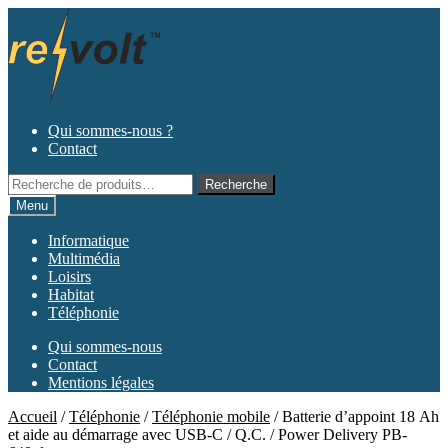
Aller
Aller
à
au
la
contenu
navigation
Qui sommes-nous ?
Contact
Recherche
Recherche
pour :
Menu
Informatique
Multimédia
Loisirs
Habitat
Téléphonie
Qui sommes-nous
Contact
Mentions légales
Accueil
/
Téléphonie
/
Téléphonie mobile
/
Batterie d’appoint 18 Ah
et aide au démarrage avec USB-C / Q.C. / Power Delivery PB-