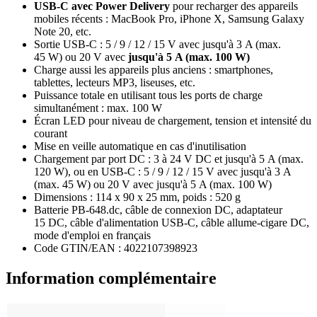
USB-C avec Power Delivery
pour recharger des appareils
mobiles récents : MacBook Pro, iPhone X, Samsung Galaxy
Note 20, etc.
Sortie USB-C : 5 / 9 / 12 / 15 V avec jusqu'à 3 A (max.
45 W) ou 20 V avec
jusqu'à 5 A (max. 100 W)
Charge aussi les appareils plus anciens : smartphones,
tablettes, lecteurs MP3, liseuses, etc.
Puissance totale en utilisant tous les ports de charge
simultanément : max. 100 W
Écran LED pour niveau de chargement, tension et intensité du
courant
Mise en veille automatique en cas d'inutilisation
Chargement par port DC : 3 à 24 V DC et jusqu'à 5 A (max.
120 W), ou en USB-C : 5 / 9 / 12 / 15 V avec jusqu'à 3 A
(max. 45 W) ou 20 V avec jusqu'à 5 A (max. 100 W)
Dimensions : 114 x 90 x 25 mm, poids : 520 g
Batterie PB-648.dc, câble de connexion DC, adaptateur
15 DC, câble d'alimentation USB-C, câble allume-cigare DC,
mode d'emploi en français
Code GTIN/EAN : 4022107398923
Information complémentaire