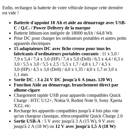
Enfin, rechargez la batterie de votre véhicule lorsque cette dernière
est vide !
Batterie d'appoint 18 Ah et aide au démarrage avec USB-
C / Q.C. / Power Delivery de la marque
Batterie lithium-ion intégrée de 18000 mAh / 64,8 Wh
Prise DC pour charger les ordinateurs portables et autres petits
appareils électriques
15 adaptateurs DC avec fiche creuse pour tous les
fabricants d'ordinateurs portables courants
: 11 x 5,0 /
7,9 x 5,4 / 7,4 x 5,0 (HP) / 7,4 x 5,0 (Dell) / 6,5 x 4,4 / 6,3 x
3,0 / 5,5 x 3,0 / 5,5 x 2,5 / 5,5 x 1,7 / 4,8 x 1,7 / 4,5 x
3,0 (HP) / 4,5 x 3,0 (Dell) / 4,0 x 1,35 / 4,0 x 1,7 et 3,0 x
1,1 mm
Sortie DC : 3 à 24 V DC jusqu'à 6 A (max. 120 W)
Fonction Aide au démarrage, branchement direct par
allume-cigare
Chargement rapide USB pour appareils compatibles Quick
Charge : HTC U12+, Nokia 9, Redmi Note 9, Sony Xperia
XZ2, etc.
Recharge les appareils compatibles jusqu'à 4 fois plus vite
qu'un chargeur classique, rétrocompatible Quick Charge 2.0
Sortie USB-A
: 5 V avec jusqu'à 3 A (15 W), 9 V avec
jusqu'à 2 A (18 W) ou
12 V avec jusqu'à 1,5 A (18 W)