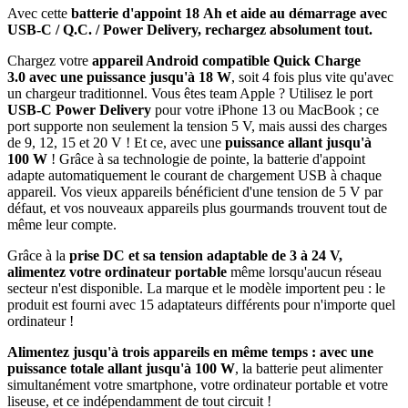
Avec cette
batterie d'appoint 18 Ah et aide au démarrage avec
USB-C / Q.C. / Power Delivery, rechargez absolument tout.
Chargez votre
appareil Android compatible Quick Charge
3.0 avec une puissance jusqu'à 18 W
, soit 4 fois plus vite qu'avec
un chargeur traditionnel. Vous êtes team Apple ? Utilisez le port
USB-C Power Delivery
pour votre iPhone 13 ou MacBook ; ce
port supporte non seulement la tension 5 V, mais aussi des charges
de 9, 12, 15 et 20 V ! Et ce, avec une
puissance allant jusqu'à
100 W
! Grâce à sa technologie de pointe, la batterie d'appoint
adapte automatiquement le courant de chargement USB à chaque
appareil. Vos vieux appareils bénéficient d'une tension de 5 V par
défaut, et vos nouveaux appareils plus gourmands trouvent tout de
même leur compte.
Grâce à la
prise DC et sa tension adaptable de 3 à 24 V,
alimentez votre ordinateur portable
même lorsqu'aucun réseau
secteur n'est disponible. La marque et le modèle importent peu : le
produit est fourni avec 15 adaptateurs différents pour n'importe quel
ordinateur !
Alimentez jusqu'à trois appareils en même temps : avec une
puissance totale allant jusqu'à 100 W
, la batterie peut alimenter
simultanément votre smartphone, votre ordinateur portable et votre
liseuse, et ce indépendamment de tout circuit !