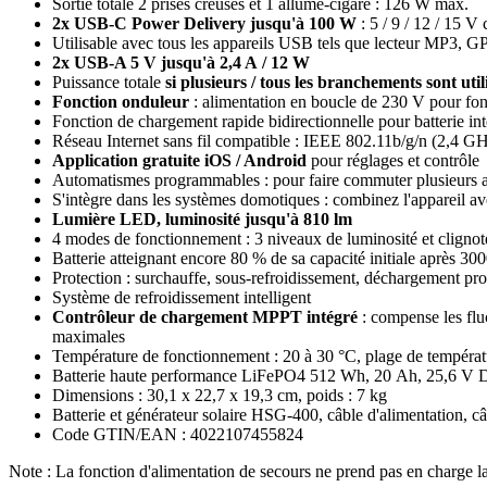
Sortie totale 2 prises creuses et 1 allume-cigare : 126 W max.
2x USB-C Power Delivery jusqu'à 100 W
: 5 / 9 / 12 / 15 
Utilisable avec tous les appareils USB tels que lecteur MP3, GP
2x USB-A 5 V jusqu'à 2,4 A / 12 W
Puissance totale
si plusieurs / tous les branchements sont util
Fonction onduleur
: alimentation en boucle de 230 V pour fon
Fonction de chargement rapide bidirectionnelle pour batterie in
Réseau Internet sans fil compatible : IEEE 802.11b/g/n (2,4 G
Application gratuite iOS / Android
pour réglages et contrôle
Automatismes programmables : pour faire commuter plusieurs 
S'intègre dans les systèmes domotiques : combinez l'appareil 
Lumière LED, luminosité jusqu'à 810 lm
4 modes de fonctionnement : 3 niveaux de luminosité et clign
Batterie atteignant encore 80 % de sa capacité initiale après 30
Protection : surchauffe, sous-refroidissement, déchargement prof
Système de refroidissement intelligent
Contrôleur de chargement MPPT intégré
: compense les flu
maximales
Température de fonctionnement : 20 à 30 °C, plage de températ
Batterie haute performance LiFePO4 512 Wh, 20 Ah, 25,6 V DC
Dimensions : 30,1 x 22,7 x 19,3 cm, poids : 7 kg
Batterie et générateur solaire HSG-400, câble d'alimentation,
Code GTIN/EAN : 4022107455824
Note : La fonction d'alimentation de secours ne prend pas en charge la