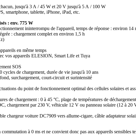
V chacun, jusqu'à 3 A / 45 W et 20 V jusqu'à 5 A / 100 W
S, smartphone, tablette, iPhone, iPad, etc.
isés : env. 775 W
ctionnement ininterrompu de l'appareil, temps de réponse : environ 14
tégrée : chargement complet en environ 1,5 h
Hz)
appareils en même temps
avec vos appareils ELESION, Smart Life et Tuya
otement SOS
00 cycles de chargement, durée de vie jusqu'à 10 ans
ond, surchargement, court-circuit et surintensité
ctuations du point de fonctionnement optimal des cellules solaires et a
ures de chargement : 0 à 45 °C, plage de températures de déchargement
, chargement par 230 V, véhicule 12 V ou panneau solaire (12 à 20 
 câble chargeur voiture DC7909 vers allume-cigare, câble adaptateur s
 commutation à 0 ms et ne convient donc pas aux appareils sensibles tels