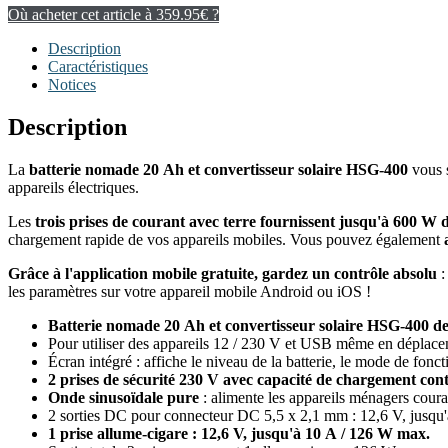
Où acheter cet article à 359.95€ ?
Description
Caractéristiques
Notices
Description
La
batterie nomade 20 Ah et convertisseur solaire HSG-400
vous s
appareils électriques.
Les
trois prises de courant avec terre fournissent jusqu'à 600 W 
chargement rapide de vos appareils mobiles. Vous pouvez également
Grâce à l'application mobile gratuite, gardez un contrôle absolu
:
les paramètres sur votre appareil mobile Android ou iOS !
Batterie nomade 20 Ah et convertisseur solaire HSG-400 de
Pour utiliser des appareils 12 / 230 V et USB même en déplac
Écran intégré : affiche le niveau de la batterie, le mode de fon
2 prises de sécurité 230 V avec capacité de chargement co
Onde sinusoïdale pure
: alimente les appareils ménagers coura
2 sorties DC pour connecteur DC 5,5 x 2,1 mm : 12,6 V, jusqu
1 prise allume-cigare : 12,6 V, jusqu'à 10 A / 126 W max.