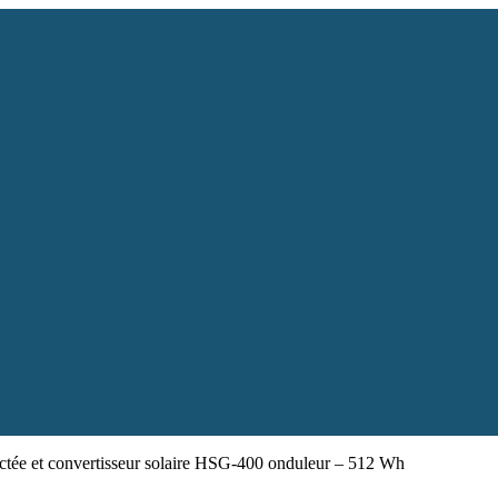
ctée et convertisseur solaire HSG-400 onduleur – 512 Wh