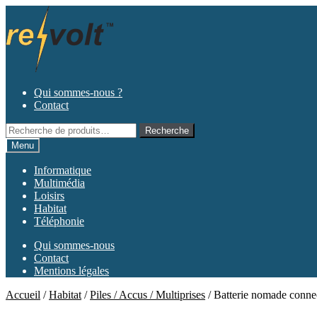
Aller
Aller
à
au
la
contenu
navigation
Qui sommes-nous ?
Contact
Recherche
Recherche
pour :
Menu
Informatique
Multimédia
Loisirs
Habitat
Téléphonie
Qui sommes-nous
Contact
Mentions légales
Accueil
/
Habitat
/
Piles / Accus / Multiprises
/
Batterie nomade conne