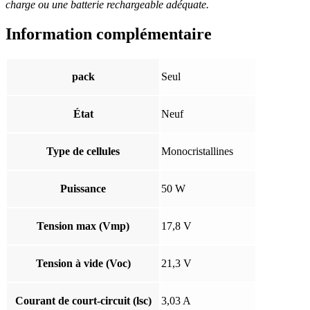
charge ou une batterie rechargeable adéquate.
Information complémentaire
pack
Seul
État
Neuf
Type de cellules
Monocristallines
Puissance
50 W
Tension max (Vmp)
17,8 V
Tension à vide (Voc)
21,3 V
Courant de court-circuit (lsc)
3,03 A