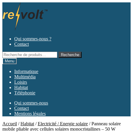
Aller
Aller
à
au
la
contenu
navigation
Qui sommes-nous ?
Contact
Recherche
Recherche
pour :
Menu
Informatique
Multimédia
Loisirs
Habitat
Téléphonie
Qui sommes-nous
Contact
Mentions légales
Accueil
/
Habitat
/
Electricité / Energie solaire
/
Panneau solaire
mobile pliable avec cellules solaires monocristallines – 50 W