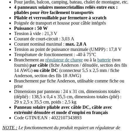
Pour jardin, balcon, camping, bateau, chalet de montagne, etc.
4 panneaux solaires monocristallins reliés entre eux :
pliables pour être facilement transportés
Pliable et verrouillable par fermeture à scratch
Poignée de transport et housse pour câble intégrés
Puissance : 50 W
Tension à vide : 21,3 V
Courant de court-circuit : 3,03 A
Courant nominal maximal :
max. 2,8 A
Tension au point de puissance maximale (UMPP) : 17,8 V
Température de fonctionnement : -40 à 75°C
Branchement au
régulateur de charge
ou à la
batterie
(non
fournis)
par câble
(fiche Anderson / dénudée, section des fils
14 AWG)
ou câble DC
(connecteur 5,5 x 2,5 mm / fiche
Anderson, section des fils 18 AWG)
Branchement par fiche Anderson, utilisable comme fiche ou
prise
Dimensions par panneau : 24 x 31 cm, dimensions totales
(déplié) : 138,5 x 0,4 x 35,5 cm, dimensions totales (plié) :
29 x 2,5 x 35,5 cm, poids : 2,5 kg
Panneau solaire pliable avec câble DC, câble avec
extrémité dénudée et mode d'emploi en français
Code GTIN/EAN : 4022107343893
NOTE :
Le fonctionnement du produit requiert un régulateur de