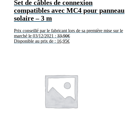
Set de câbles de connexion
compatibles avec MC4 pour panneau
solaire – 3 m
Prix conseillé par le fabricant lors de sa première mise sur le
marché le 03/12/2021 :
33,90
€
Disponible au prix de :
16,95
€