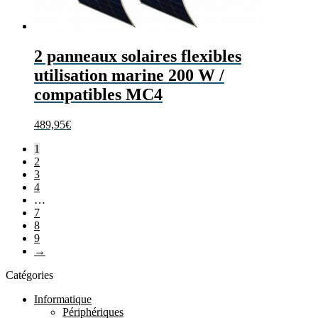
2 panneaux solaires flexibles
utilisation marine 200 W /
compatibles MC4
489,95
€
1
2
3
4
…
7
8
9
→
Catégories
Informatique
Périphériques