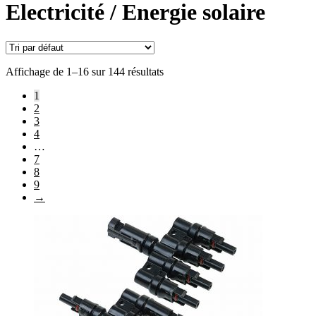
Electricité / Energie solaire
Affichage de 1–16 sur 144 résultats
1
2
3
4
…
7
8
9
→