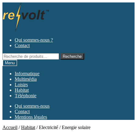
Aller
Aller
à
au
la
contenu
navigation
Qui sommes-nous ?
Contact
Recherche
Recherche
pour :
Menu
Informatique
Multimédia
Loisirs
Habitat
Téléphonie
Qui sommes-nous
Contact
Mentions légales
Accueil
/
Habitat
/
Electricité / Energie solaire