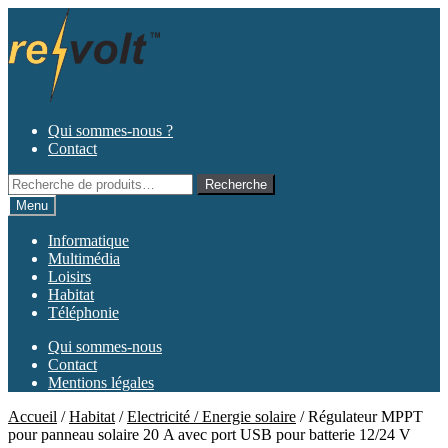
Aller
Aller
à
au
la
contenu
navigation
Qui sommes-nous ?
Contact
Recherche
Recherche
pour :
Menu
Informatique
Multimédia
Loisirs
Habitat
Téléphonie
Qui sommes-nous
Contact
Mentions légales
Accueil
/
Habitat
/
Electricité / Energie solaire
/
Régulateur MPPT
pour panneau solaire 20 A avec port USB pour batterie 12/24 V