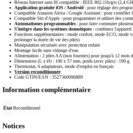
Réseau Internet sans fil compatible : IEEE 802.11b/g/n (2,4 G
Application gratuite iOS / Android
: pour réglage des progr
Compatible Amazon Alexa / Google Assistant : pour contrôler 
Compatible Siri d'Apple : pour programmer et utiliser des com
Automatismes programmables
: pour faire commuter plusieu
S'intègre dans les systèmes domotiques
: combinez l'apparei
Fonctions supplémentaires : mode confort, mode ECO, mode vaca
prolonger la durée de vie des piles)
Manipulation sécurisée avec protection enfant
Montage facile sans vidange d'eau
Alimentation : 2 piles AA (non fournies) pour jusqu'à 12 mois 
Dimensions (L x Ø) : 100 x 57 mm, poids (avec piles) : 190 g
Thermostat, 6 adaptateurs, mode d'emploi en français
Version reconditionnée
Code GTIN/EAN : 3527360096889
Information complémentaire
État
Reconditionné
Notices