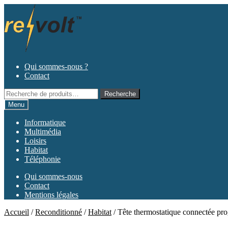
Aller
Aller
à
au
la
contenu
navigation
Qui sommes-nous ?
Contact
Recherche
Recherche
pour :
Menu
Informatique
Multimédia
Loisirs
Habitat
Téléphonie
Qui sommes-nous
Contact
Mentions légales
Accueil
/
Reconditionné
/
Habitat
/
Tête thermostatique connectée pr