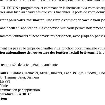
tion ELESION
: programmez et commandez le thermostat via votre smartp
erez ainsi bien au chaud dès que vous franchirez la porte de votre domic
sistant pour votre thermostat. Une simple commande vocale vous pe
isant le wifi et l'application. La connexion wifi vous permet notamment
grammes journaliers et hebdomadaires personnels, avec jusqu'à 5 phases 
ement n'a pas eu le temps de chauffer ? La fonction boost manuelle vous
tion automatique de l'ouverture des fenêtres réduit brièvement la 
n temporisée de la température ambiante
rants
: Danfoss, Heimeier, MNG, Junkers, Landis&Gyr (Duodyr), Hon
.M., Tiemme, Jaga, Siemens
ALEFFI
éfinie
ogrammation par application
pérature : 5 à 30 °C
 jour