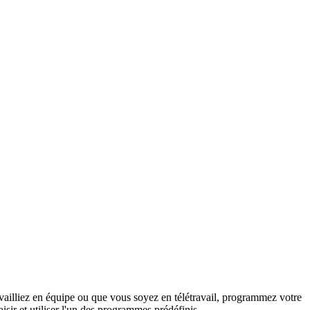
availliez en équipe ou que vous soyez en télétravail, programmez votre
sir et utiliser l'un des programmes prédéfinis.