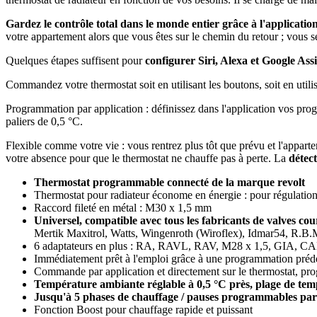
Gardez le contrôle total dans le monde entier grâce à l'applica
votre appartement alors que vous êtes sur le chemin du retour ; vous s
Quelques étapes suffisent pour
configurer Siri, Alexa et Google As
Commandez votre thermostat soit en utilisant les boutons, soit en util
Programmation par application : définissez dans l'application vos pro
paliers de 0,5 °C.
Flexible comme votre vie : vous rentrez plus tôt que prévu et l'appart
votre absence pour que le thermostat ne chauffe pas à perte. La
détec
Thermostat programmable connecté de la marque revolt
Thermostat pour radiateur économe en énergie : pour régulatio
Raccord fileté en métal : M30 x 1,5 mm
Universel, compatible avec tous les fabricants de valves cou
Mertik Maxitrol, Watts, Wingenroth (Wiroflex), Idmar54, R.B
6 adaptateurs en plus : RA, RAVL, RAV, M28 x 1,5, GIA, C
Immédiatement prêt à l'emploi grâce à une programmation préd
Commande par application et directement sur le thermostat, pr
Température ambiante réglable à 0,5 °C près, plage de tem
Jusqu'à 5 phases de chauffage / pauses programmables par
Fonction Boost pour chauffage rapide et puissant