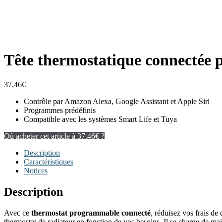
Tête thermostatique connectée
37,46
€
Contrôle par Amazon Alexa, Google Assistant et Apple Siri
Programmes prédéfinis
Compatible avec les systèmes Smart Life et Tuya
Où acheter cet article à 37.46€ ?
Description
Caractéristiques
Notices
Description
Avec ce
thermostat programmable connecté
, réduisez vos frais d
thermostat de radiateur en fonction de vos besoins. Il se charge de mai