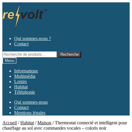
Aller
Aller
à
au
la
contenu
navigation
Qui sommes-nous ?
Contact
Recherche
Recherche
pour :
Menu
Informatique
Multimédia
Loisirs
Habitat
Téléphonie
Qui sommes-nous
Contact
Mentions légales
Accueil
/
Habitat
/
Maison
/
Thermostat connecté et intelligent pour
chauffage au sol avec commandes vocales – coloris noir