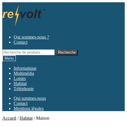
Aller
Aller
à
au
la
contenu
navigation
Qui sommes-nous ?
Contact
Recherche
Recherche
pour :
Menu
Informatique
Multimédia
Loisirs
Habitat
Téléphonie
Qui sommes-nous
Contact
Mentions légales
Accueil
/
Habitat
/
Maison