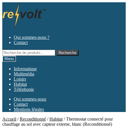
Aller
Aller
à
au
la
contenu
navigation
Qui sommes-nous ?
Contact
Recherche
Recherche
pour :
Menu
Informatique
Multimédia
Loisirs
Habitat
Téléphonie
Qui sommes-nous
Contact
Mentions légales
Accueil
/
Reconditionné
/
Habitat
/
Thermostat connecté pour
chauffage au sol avec capteur externe, blanc (Reconditionné)