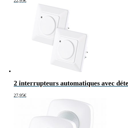
22,95
€
2 interrupteurs automatiques avec dé
27,95
€