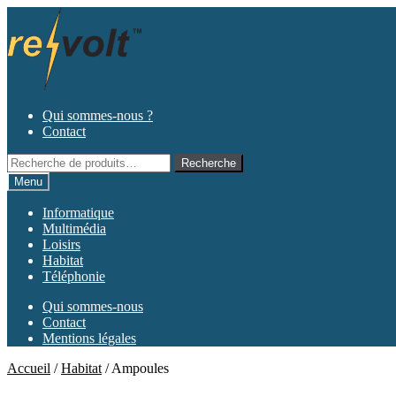
Aller
Aller
à
au
la
contenu
navigation
Qui sommes-nous ?
Contact
Recherche
Recherche
pour :
Menu
Informatique
Multimédia
Loisirs
Habitat
Téléphonie
Qui sommes-nous
Contact
Mentions légales
Accueil
/
Habitat
/
Ampoules