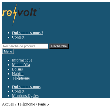
Aller
Aller
à
au
la
contenu
navigation
Qui sommes-nous ?
Contact
Recherche
Recherche
pour :
Menu
Informatique
Multimédia
Loisirs
Habitat
Téléphonie
Qui sommes-nous
Contact
Mentions légales
Accueil
/
Téléphonie
/
Page 5