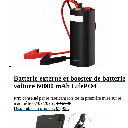
Batterie externe et booster de batterie
voiture 60000 mAh LifePO4
Prix conseillé par le fabricant lors de sa première mise sur le
marché le 07/02/2025 :
199,90
€
Disponible au prix de :
99,95
€