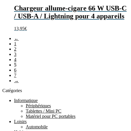
Chargeur allume-cigare 66 W USB-C
/ USB-A / Lightning pour 4 appareils
13,95
€
←
1
2
3
4
5
6
7
→
Catégories
Informatique
Périphériques
Tablettes / Mini PC
Matériel pour PC portables
Loisirs
Automobile