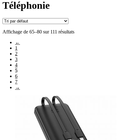
Téléphonie
Affichage de 65–80 sur 111 résultats
←
1
2
3
4
5
6
7
→