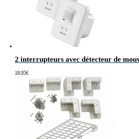
2 interrupteurs avec détecteur de mo
18,95
€