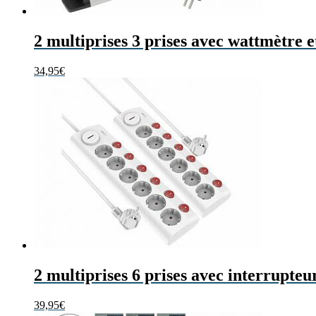
2 multiprises 3 prises avec wattmètre 
34,95
€
2 multiprises 6 prises avec interrupteu
39,95
€