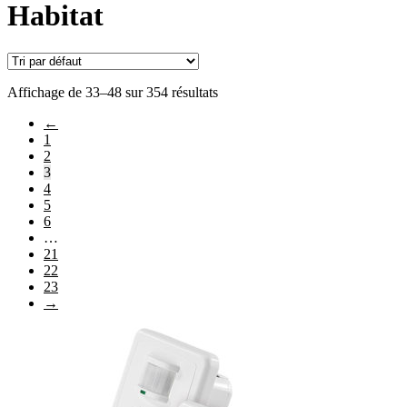
Habitat
Affichage de 33–48 sur 354 résultats
←
1
2
3
4
5
6
…
21
22
23
→