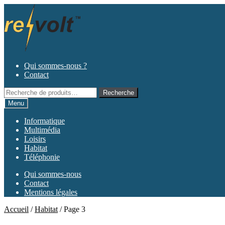
Aller
Aller
à
au
la
contenu
navigation
Qui sommes-nous ?
Contact
Recherche
Recherche
pour :
Menu
Informatique
Multimédia
Loisirs
Habitat
Téléphonie
Qui sommes-nous
Contact
Mentions légales
Accueil
/
Habitat
/
Page 3