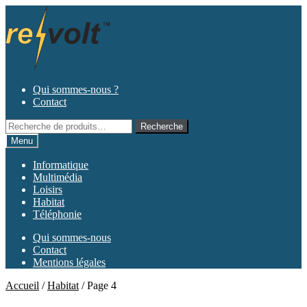
Aller
Aller
à
au
la
contenu
navigation
Qui sommes-nous ?
Contact
Recherche
Recherche
pour :
Menu
Informatique
Multimédia
Loisirs
Habitat
Téléphonie
Qui sommes-nous
Contact
Mentions légales
Accueil
/
Habitat
/
Page 4