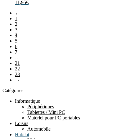
11,95
€
←
1
2
3
4
5
6
7
…
21
22
23
→
Catégories
Informatique
Périphériques
Tablettes / Mini PC
Matériel pour PC portables
Loisirs
Automobile
Habitat