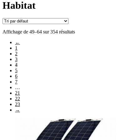
Habitat
Affichage de 49–64 sur 354 résultats
←
1
2
3
4
5
6
7
…
21
22
23
→